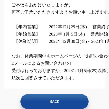
ご不便をおかけいたしますが、

  【年内営業】　　
2022
年
12
月
29
日
(木
) 
　営業終
【
年始営業】　　
2023
年
 1
月
 5
日
(木
) 
　営業開始
【
休業期間】　　
2022
年
12
月
30
日
(金
)
～
2023
年
1
E
メールによるお問い合わせの
受付は行っておりますが、
2023
年
1
月
5
日
(木
)
以降、
順次ご回答させていただきます。
BACK