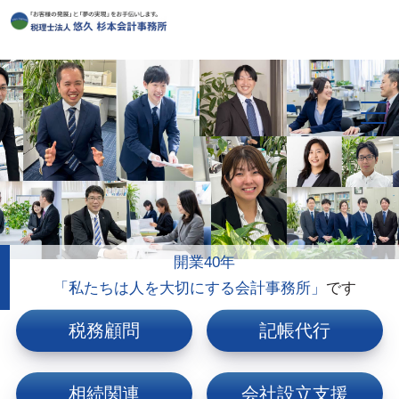
開業40年
「私たちは人を大切にする会計事務所」
です
税務顧問
記帳代行
相続関連
会社設立支援