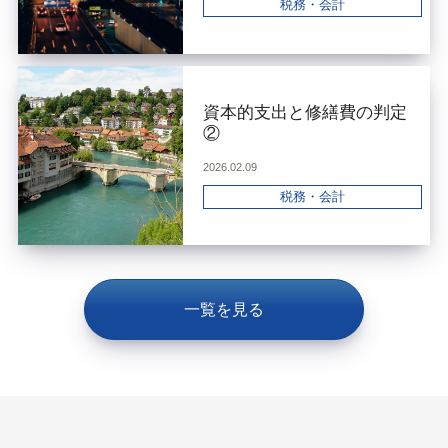
税務・会計
資本的支出と修繕費の判定
②
2026.02.09
税務・会計
一覧を見る